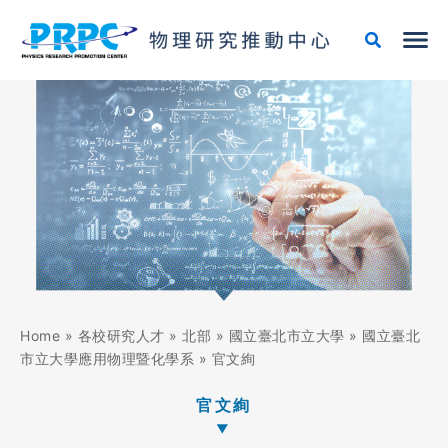
跳
至
主
要
內
容
Home
»
各校研究人才
»
北部
»
國立臺北市立大學
»
國立臺北
市立大學應用物理暨化學系
»
官文絢
官文絢