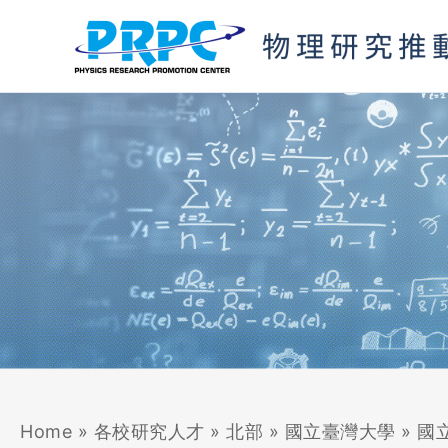
跳
至
主
要
內
容
Home
»
各校研究人才
»
北部
»
國立臺灣大學
»
國