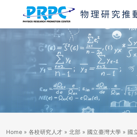
跳
至
主
要
內
容
Home
»
各校研究人才
»
北部
»
國立臺灣大學
»
國