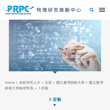
跳
至
主
要
內
容
Home
»
各校研究人才
»
北部
»
國立臺灣師範大學
»
國立臺灣
師範大學物理學系
»
卜宏毅
卜宏毅