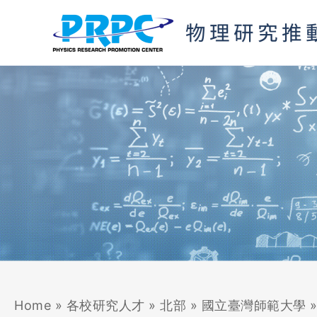
跳
至
主
要
內
容
Home
»
各校研究人才
»
北部
»
國立臺灣師範大學