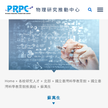
跳
至
主
要
內
容
Home
»
各校研究人才
»
北部
»
國立臺灣科學教育館
»
國立臺
灣科學教育館推廣組
»
蘇萬生
蘇萬生