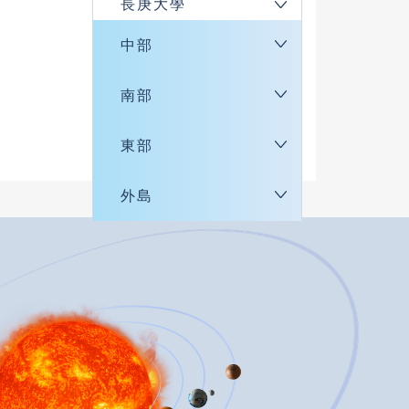
長庚大學
中部
南部
東部
外島