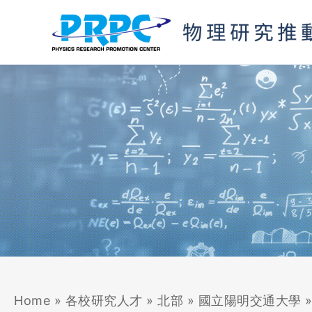
跳
至
主
要
內
容
Home
»
各校研究人才
»
北部
»
國立陽明交通大學