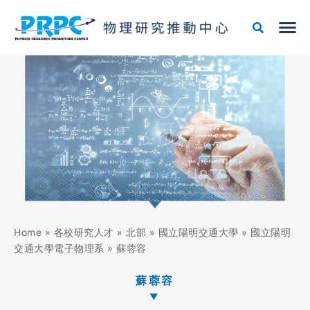
跳
至
主
要
內
容
Home
»
各校研究人才
»
北部
»
國立陽明交通大學
»
國立陽明
交通大學電子物理系
»
蘇蓉容
蘇蓉容