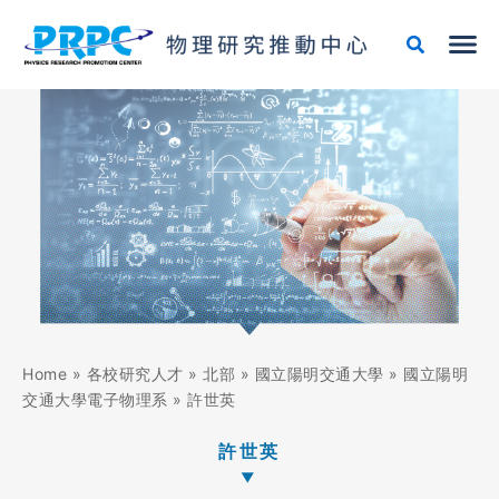
跳
至
主
要
內
容
Home
»
各校研究人才
»
北部
»
國立陽明交通大學
»
國立陽明
交通大學電子物理系
»
許世英
許世英