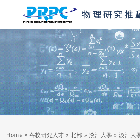
跳
至
主
要
內
容
Home
»
各校研究人才
»
北部
»
淡江大學
»
淡江大