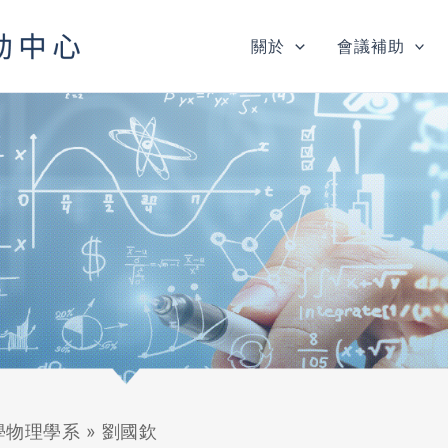
關於
會議補助
學物理學系
»
劉國欽