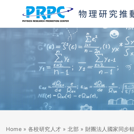
跳
至
主
要
內
容
Home
»
各校研究人才
»
北部
»
財團法人國家同步