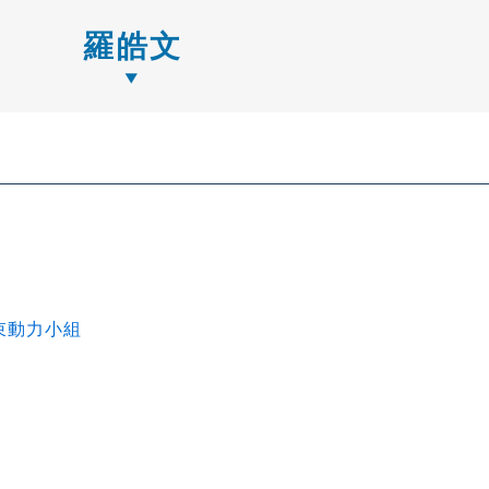
羅皓文
束動力小組