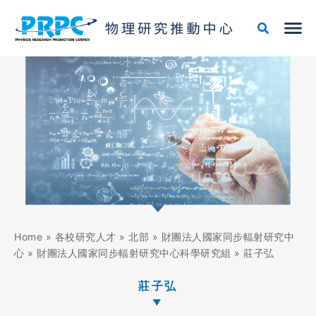
跳
至
主
要
內
容
Home
»
各校研究人才
»
北部
»
財團法人國家同步輻射研究中
心
»
財團法人國家同步輻射研究中心科學研究組
»
莊子弘
莊子弘