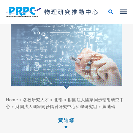
跳
至
主
要
內
容
Home
»
各校研究人才
»
北部
»
財團法人國家同步輻射研究中
心
»
財團法人國家同步輻射研究中心科學研究組
»
黃迪靖
黃迪靖