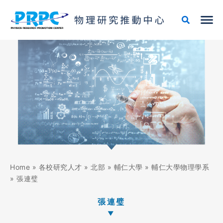
跳
至
主
要
內
容
Home
»
各校研究人才
»
北部
»
輔仁大學
»
輔仁大學物理學系
»
張連璧
張連璧