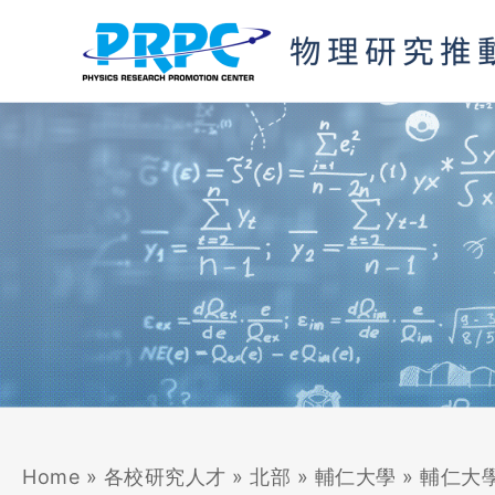
跳
至
主
要
內
容
Home
»
各校研究人才
»
北部
»
輔仁大學
»
輔仁大