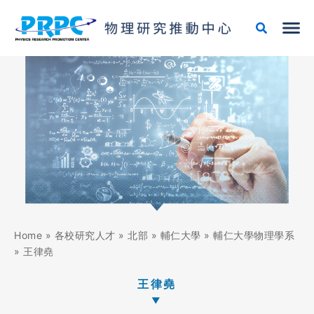
跳
至
主
要
內
容
Home
»
各校研究人才
»
北部
»
輔仁大學
»
輔仁大學物理學系
»
王律堯
王律堯