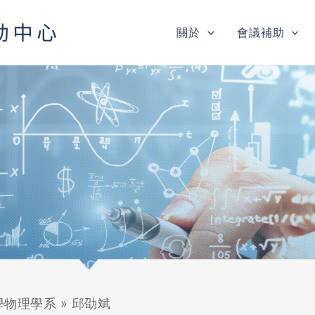
關於
會議補助
學物理學系
»
邱劭斌