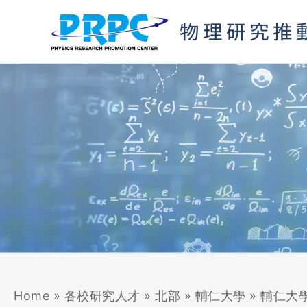
跳
至
主
要
內
容
Home
»
各校研究人才
»
北部
»
輔仁大學
»
輔仁大