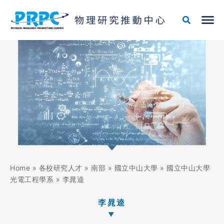
跳
至
主
要
內
容
Home
»
各校研究人才
»
南部
»
國立中山大學
»
國立中山大學
光電工程學系
»
李晁逵
李晁逵