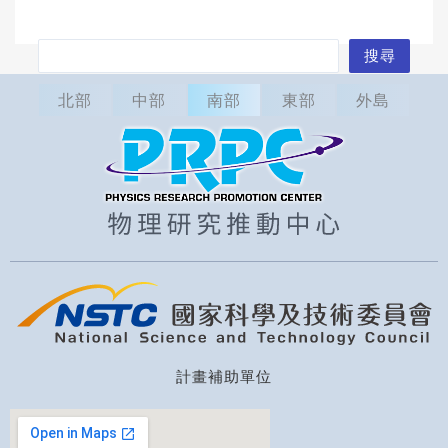
搜
搜尋
尋
北部
中部
南部
東部
外島
計畫補助單位