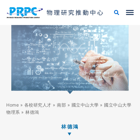
跳
至
主
要
內
容
Home
»
各校研究人才
»
南部
»
國立中山大學
»
國立中山大學
物理系
»
林德鴻
林德鴻