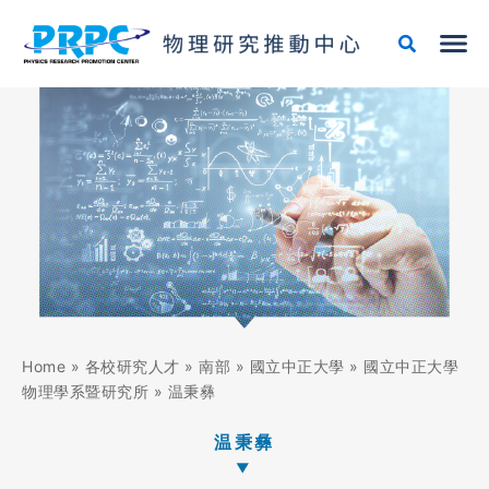
跳
至
主
要
內
容
Home
»
各校研究人才
»
南部
»
國立中正大學
»
國立中正大學
物理學系暨研究所
»
温秉彝
温秉彝