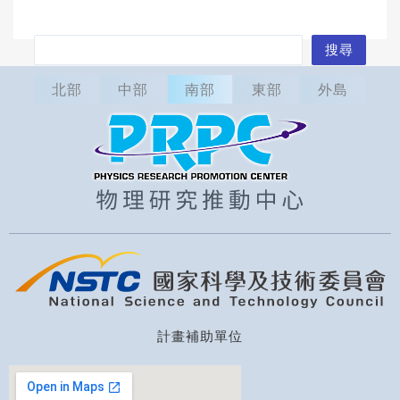
搜
搜尋
尋
北部
中部
南部
東部
外島
計畫補助單位