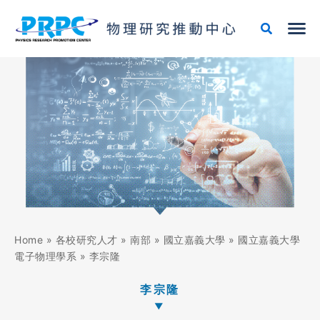
跳
至
主
要
內
容
Home
»
各校研究人才
»
南部
»
國立嘉義大學
»
國立嘉義大學
電子物理學系
»
李宗隆
李宗隆