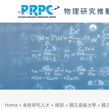
跳
至
主
要
內
容
Home
»
各校研究人才
»
南部
»
國立嘉義大學
»
國