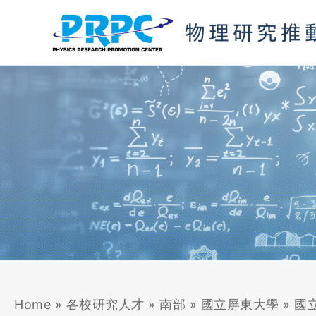
跳
至
主
要
內
容
Home
»
各校研究人才
»
南部
»
國立屏東大學
»
國