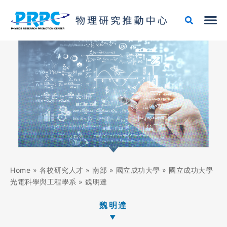
跳
至
主
要
內
容
Home
»
各校研究人才
»
南部
»
國立成功大學
»
國立成功大學
光電科學與工程學系
»
魏明達
魏明達