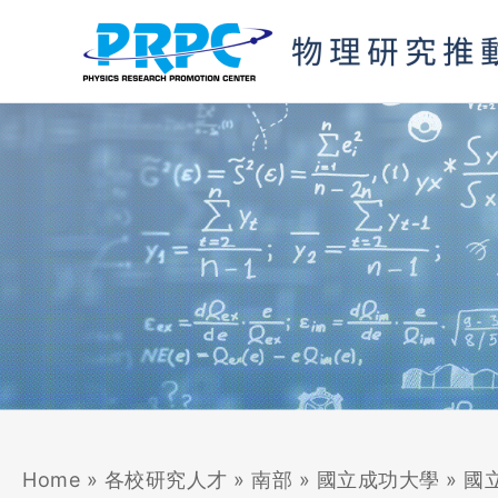
跳
至
主
要
內
容
Home
»
各校研究人才
»
南部
»
國立成功大學
»
國