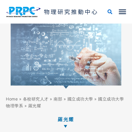
跳
至
主
要
內
容
Home
»
各校研究人才
»
南部
»
國立成功大學
»
國立成功大學
物理學系
»
羅光耀
羅光耀