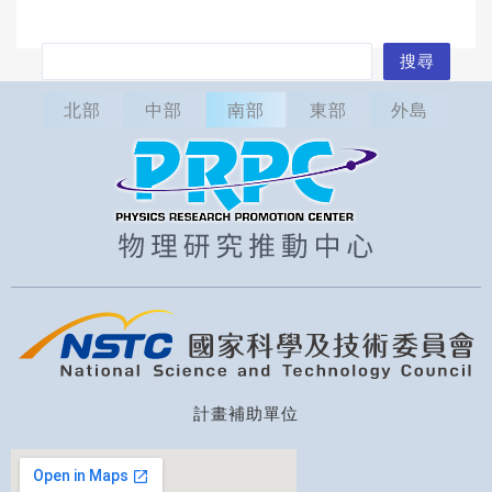
搜
搜尋
尋
北部
中部
南部
東部
外島
計畫補助單位