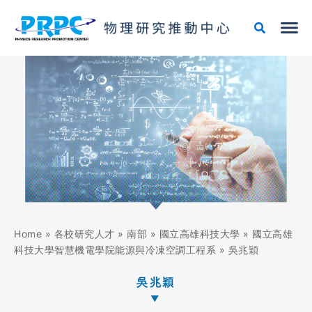
跳
至
主
要
內
容
Home
»
各校研究人才
»
南部
»
國立高雄科技大學
»
國立高雄
科技大學智慧機電學院能源與冷凍空調工程系
»
吳兆穎
吳兆穎