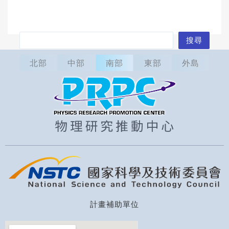
搜
搜尋
尋
北部
中部
南部
東部
外島
計畫補助單位