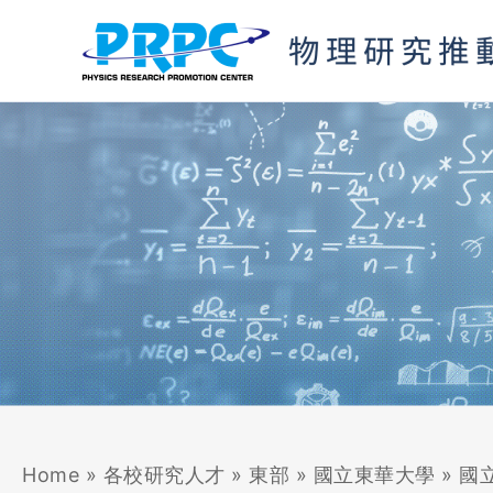
跳
至
主
要
內
容
Home
»
各校研究人才
»
東部
»
國立東華大學
»
國