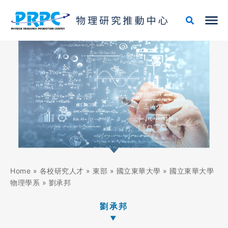
跳
至
主
要
內
容
Home
»
各校研究人才
»
東部
»
國立東華大學
»
國立東華大學
物理學系
»
劉承邦
劉承邦