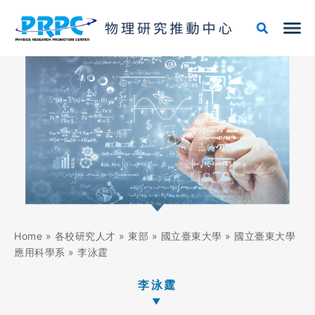
跳
至
主
要
內
容
Home
»
各校研究人才
»
東部
»
國立臺東大學
»
國立臺東大學
應用科學系
»
李泳霆
李泳霆