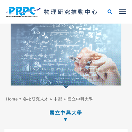
跳
至
主
要
內
容
Home
»
各校研究人才
»
中部
»
國立中興大學
國立中興大學