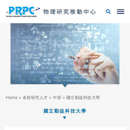
跳
至
主
要
內
容
Home
»
各校研究人才
»
中部
»
國立勤益科技大學
國立勤益科技大學