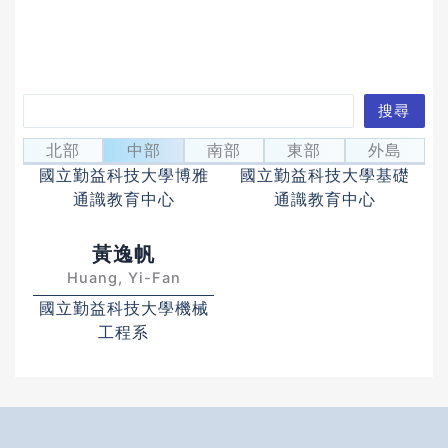
搜
搜尋
北殿義雄
林家民
尋
Yoshio Kitadono
Lin, Chia-Min
北部
中部
南部
東部
外島
國立勤益科技大學博雅
國立勤益科技大學基礎
通識教育中心
通識教育中心
黃逸帆
Huang, Yi-Fan
國立勤益科技大學機械
工程系