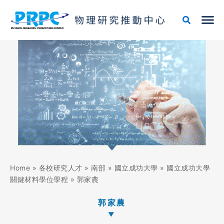
跳
至
主
要
內
容
Home
»
各校研究人才
»
南部
»
國立成功大學
»
國立成功大學
關鍵材料學位學程
»
郭家農
郭家農