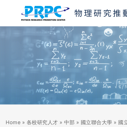
跳
至
主
要
內
容
Home
»
各校研究人才
»
中部
»
國立聯合大學
»
國