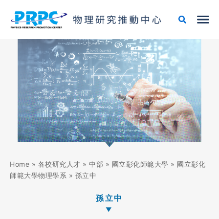
跳
至
主
要
內
容
Home
»
各校研究人才
»
中部
»
國立彰化師範大學
»
國立彰化
師範大學物理學系
»
孫立中
孫立中