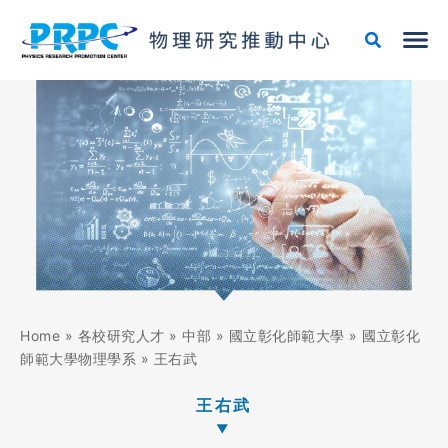
跳
至
主
要
內
容
Home
»
各校研究人才
»
中部
»
國立彰化師範大學
»
國立彰化
師範大學物理學系
»
王右武
王右武