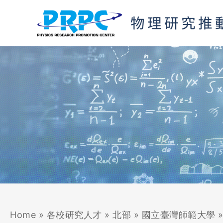
跳
至
主
要
內
容
Home
»
各校研究人才
»
北部
»
國立臺灣師範大學