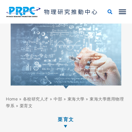
跳
至
主
要
內
容
Home
»
各校研究人才
»
中部
»
東海大學
»
東海大學應用物理
學系
»
栗育文
栗育文