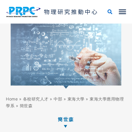
跳
至
主
要
內
容
Home
»
各校研究人才
»
中部
»
東海大學
»
東海大學應用物理
學系
»
簡世森
簡世森