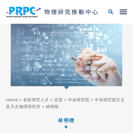
跳
至
主
要
內
容
Home
»
各校研究人才
»
北部
»
中央研究院
»
中央研究院天文
及天文物理研究所
»
林明楷
林明楷