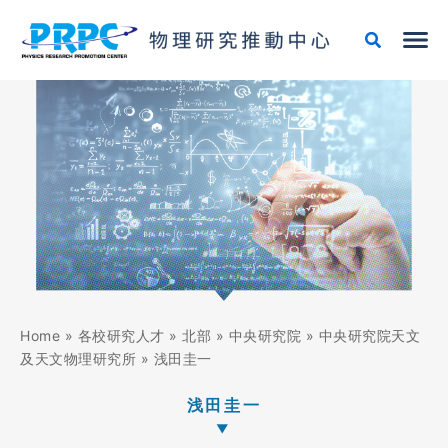
跳
至
主
要
內
容
Home
»
各校研究人才
»
北部
»
中央研究院
»
中央研究院天文
及天文物理研究所
»
浅田圭一
浅田圭一