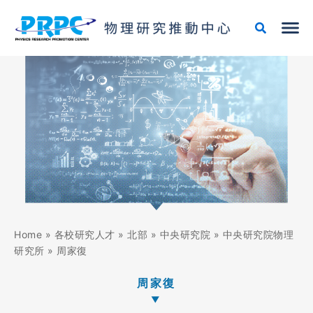
跳
至
主
要
內
容
Home
»
各校研究人才
»
北部
»
中央研究院
»
中央研究院物理
研究所
»
周家復
周家復