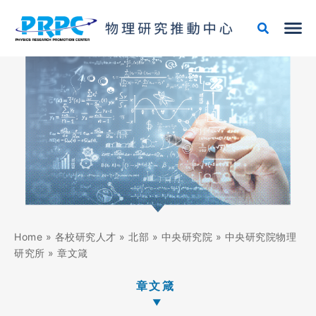
跳
至
主
要
內
容
Home
»
各校研究人才
»
北部
»
中央研究院
»
中央研究院物理
研究所
»
章文箴
章文箴