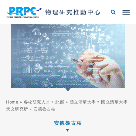
跳
至
主
要
內
容
Home
»
各校研究人才
»
北部
»
國立清華大學
»
國立清華大學
天文研究所
»
安德魯古柏
安德魯古柏