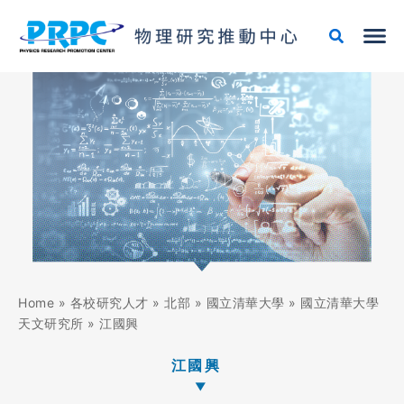
跳
至
主
要
內
容
Home
»
各校研究人才
»
北部
»
國立清華大學
»
國立清華大學
天文研究所
»
江國興
江國興