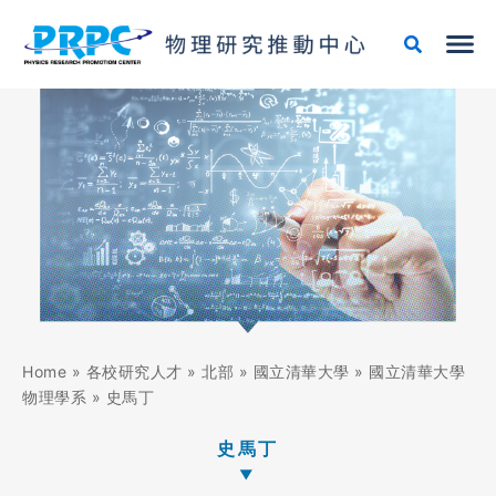
跳
至
主
要
內
容
Home
»
各校研究人才
»
北部
»
國立清華大學
»
國立清華大學
物理學系
»
史馬丁
史馬丁