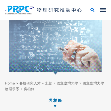
跳
至
主
要
內
容
Home
»
各校研究人才
»
北部
»
國立臺灣大學
»
國立臺灣大學
物理學系
»
吳柏鋒
吳柏鋒