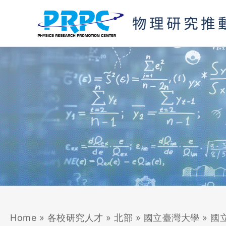
跳
至
主
要
內
容
Home
»
各校研究人才
»
北部
»
國立臺灣大學
»
國