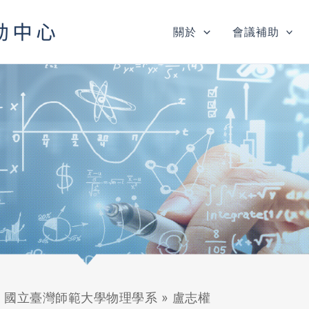
關於
會議補助
»
國立臺灣師範大學物理學系
»
盧志權