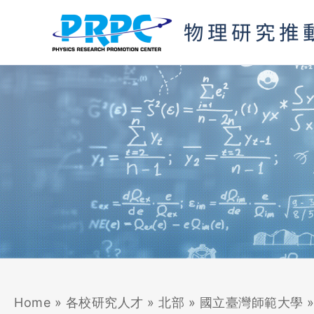
跳
至
主
要
內
容
Home
»
各校研究人才
»
北部
»
國立臺灣師範大學