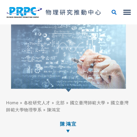
跳
至
主
要
內
容
Home
»
各校研究人才
»
北部
»
國立臺灣師範大學
»
國立臺灣
師範大學物理學系
»
陳鴻宜
陳鴻宜